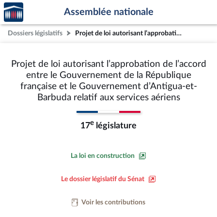
Accèder
Aller au contenu
Aller en bas de la page
Assemblée nationale
à la
page
Dossiers législatifs
Projet de loi autorisant l’approbation de l’accord entre le Gouvernement de la République française et le Gouvernement d’Antigua-et-Barbuda relatif aux services aériens
d'accueil
Projet de loi autorisant l’approbation de l’accord
entre le Gouvernement de la République
française et le Gouvernement d’Antigua-et-
Barbuda relatif aux services aériens
e
17
législature
La loi en construction
Le dossier législatif du Sénat
Voir les contributions