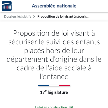
Accèder
Aller au contenu
Aller en bas de la page
Assemblée nationale
à la
page
Dossiers législatifs
Proposition de loi visant à sécuriser le suivi des enfants placés hors de leur département d'origine dans le cadre de l'aide sociale à l'enfance
d'accueil
Proposition de loi visant à
sécuriser le suivi des enfants
placés hors de leur
département d'origine dans le
cadre de l'aide sociale à
l'enfance
e
17
législature
La loi en construction