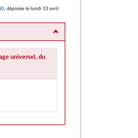
40
, déposée le lundi 13 avril
rage universel, du
Mme Audrey Linkenheld
Sénat