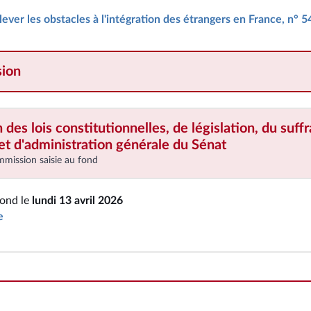
 lever les obstacles à l'intégration des étrangers en France, n° 5
ion
es lois constitutionnelles, de législation, du suff
t d'administration générale
du Sénat
mmission saisie au fond
M. Pierre-Alain Roiron
Sénat
fond le
lundi 13 avril 2026
e