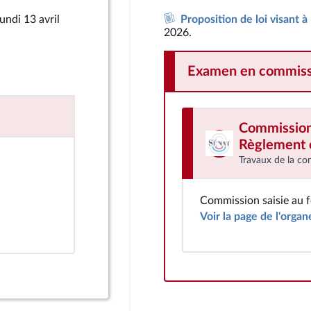
lundi 13 avril
Proposition de loi visant à
2026.
Examen en commiss
Commission d
Règlement e
Travaux de la co
M. Éric Kerrouche
Sénat
Commission saisie au 
Voir la page de l'organ