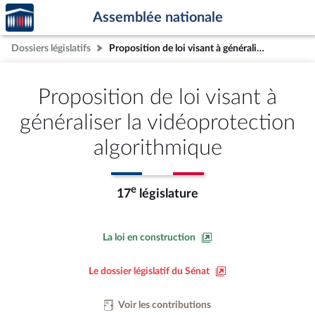
Accèder
Aller au contenu
Aller en bas de la page
Assemblée nationale
à la
page
Dossiers législatifs
Proposition de loi visant à généraliser la vidéoprotection algorithmique
d'accueil
Proposition de loi visant à
généraliser la vidéoprotection
algorithmique
e
17
législature
La loi en construction
Le dossier législatif du Sénat
Voir les contributions