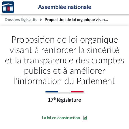
Accèder
Aller au contenu
Aller en bas de la page
Assemblée nationale
à la
page
Dossiers législatifs
Proposition de loi organique visant à renforcer la sincérité et la transparence des comptes publics et à améliorer l'information du Parlement
d'accueil
Proposition de loi organique
visant à renforcer la sincérité
et la transparence des comptes
publics et à améliorer
l'information du Parlement
e
17
législature
La loi en construction