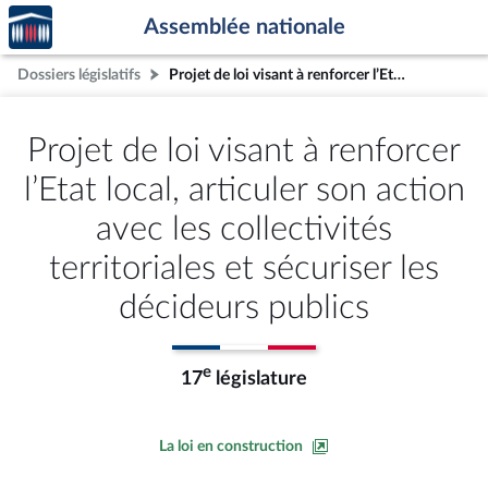
Accèder
Aller au contenu
Aller en bas de la page
Assemblée nationale
à la
page
Dossiers législatifs
Projet de loi visant à renforcer l’Etat local, articuler son action avec les collectivités territoriales et sécuriser les décideurs publics
d'accueil
Projet de loi visant à renforcer
l’Etat local, articuler son action
avec les collectivités
territoriales et sécuriser les
décideurs publics
e
17
législature
La loi en construction