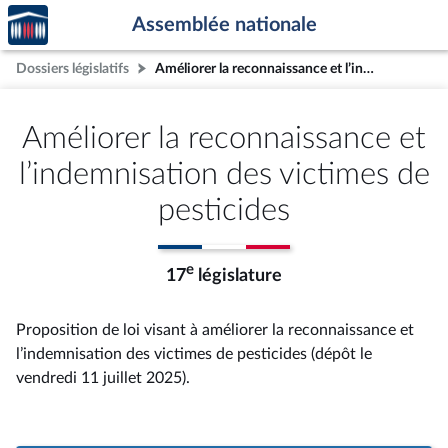
Accèder
Aller au contenu
Aller en bas de la page
Assemblée nationale
à la
page
Dossiers législatifs
Améliorer la reconnaissance et l’indemnisation des victimes de pesticides
d'accueil
Améliorer la reconnaissance et
l’indemnisation des victimes de
pesticides
e
17
législature
Proposition de loi visant à améliorer la reconnaissance et
l’indemnisation des victimes de pesticides (dépôt le
vendredi 11 juillet 2025).