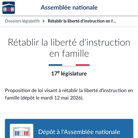
Accèder
Aller au contenu
Aller en bas de la page
Assemblée nationale
à la
page
Dossiers législatifs
Rétablir la liberté d'instruction en famille
d'accueil
Rétablir la liberté d'instruction
en famille
e
17
législature
Proposition de loi visant à rétablir la liberté d'instruction en
famille (dépôt le mardi 12 mai 2026).
Dépôt à l'Assemblée nationale