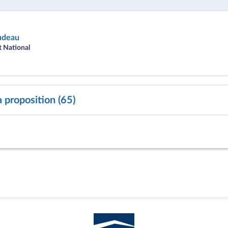
udeau
 National
a proposition (65)