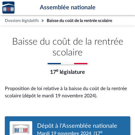
Accèder
Aller au contenu
Aller en bas de la page
Assemblée nationale
à la
page
Dossiers législatifs
Baisse du coût de la rentrée scolaire
d'accueil
Baisse du coût de la rentrée
scolaire
e
17
législature
Proposition de loi relative à la baisse du coût de la rentrée
scolaire (dépôt le mardi 19 novembre 2024).
Dépôt à l'Assemblée nationale
e
Mardi 19 novembre 2024
(17