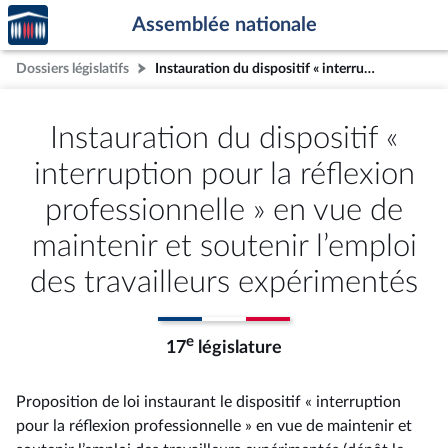
Accèder
Aller au contenu
Aller en bas de la page
Assemblée nationale
à la
page
Dossiers législatifs
Instauration du dispositif « interruption pour la réflexion professionnelle » en vue de maintenir et soutenir l’emploi des travailleurs expérimentés
d'accueil
Instauration du dispositif «
interruption pour la réflexion
professionnelle » en vue de
maintenir et soutenir l’emploi
des travailleurs expérimentés
e
17
législature
Proposition de loi instaurant le dispositif « interruption
pour la réflexion professionnelle » en vue de maintenir et