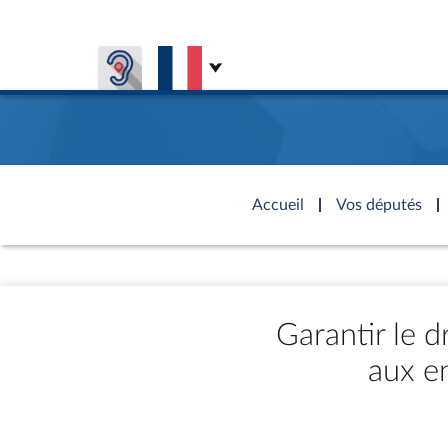
Aller au contenu
Aller en bas de la page
Accèder à
la page
Accueil
Vos députés
d'accueil
Présiden
Séance p
Rôle et p
Visiter l
Général
CONNEXION & INSCRIPTION
CONNAÎTRE L'ASSEMBLÉE
VOS DÉPUTÉS
Fiches « C
DÉCOUVRIR LES LIEUX
577 dépu
Commissi
Visite vi
TRAVAUX PARLEMENTAIRES
Garantir le d
Organisa
Groupes 
Europe et
Assister
Présidenc
aux e
Élections
Contrôle
Accès de
Bureau
Co
l’Assemb
Congrès
Les évèn
Pétitions