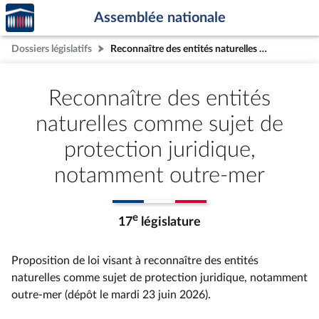
Accèder
Aller au contenu
Aller en bas de la page
Assemblée nationale
à la
page
Dossiers législatifs
Reconnaître des entités naturelles comme sujet de protection juridique, notamment outre-mer
d'accueil
Reconnaître des entités
naturelles comme sujet de
protection juridique,
notamment outre-mer
e
17
législature
Proposition de loi visant à reconnaître des entités
naturelles comme sujet de protection juridique, notamment
outre-mer (dépôt le mardi 23 juin 2026).