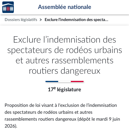
Accèder
Aller au contenu
Aller en bas de la page
Assemblée nationale
à la
page
Dossiers législatifs
Exclure l’indemnisation des spectateurs de rodéos urbains et autres rassemblements routiers dangereux
d'accueil
Exclure l’indemnisation des
spectateurs de rodéos urbains
et autres rassemblements
routiers dangereux
e
17
législature
Proposition de loi visant à l'exclusion de l’indemnisation
des spectateurs de rodéos urbains et autres
rassemblements routiers dangereux (dépôt le mardi 9 juin
2026).