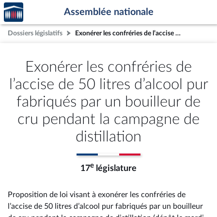
Accèder
Aller au contenu
Aller en bas de la page
Assemblée nationale
à la
page
Dossiers législatifs
Exonérer les confréries de l’accise de 50 litres d’alcool pur fabriqués par un bouilleur de cru pendant la campagne de distillation
d'accueil
Exonérer les confréries de
l’accise de 50 litres d’alcool pur
fabriqués par un bouilleur de
cru pendant la campagne de
distillation
e
17
législature
Proposition de loi visant à exonérer les confréries de
l’accise de 50 litres d’alcool pur fabriqués par un bouilleur