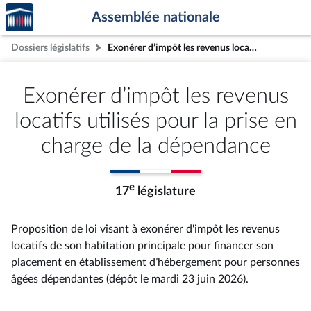
Accèder
Aller au contenu
Aller en bas de la page
Assemblée nationale
à la
page
Dossiers législatifs
Exonérer d’impôt les revenus locatifs utilisés pour la prise en charge de la dépendance
d'accueil
Exonérer d’impôt les revenus
locatifs utilisés pour la prise en
charge de la dépendance
e
17
législature
Proposition de loi visant à exonérer d'impôt les revenus
locatifs de son habitation principale pour financer son
placement en établissement d’hébergement pour personnes
âgées dépendantes (dépôt le mardi 23 juin 2026).