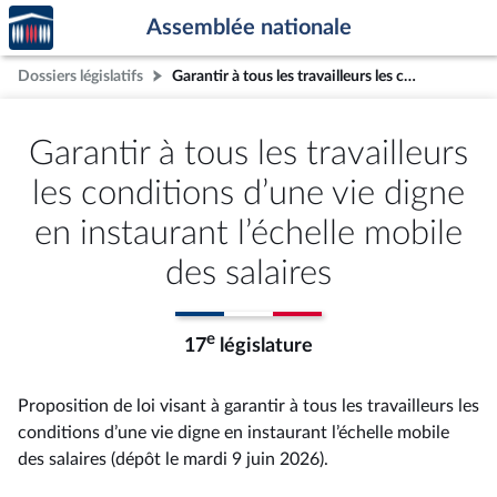
Accèder
Aller au contenu
Aller en bas de la page
Assemblée nationale
à la
page
Dossiers législatifs
Garantir à tous les travailleurs les conditions d’une vie digne en instaurant l’échelle mobile des salaires
d'accueil
Garantir à tous les travailleurs
les conditions d’une vie digne
en instaurant l’échelle mobile
des salaires
e
17
législature
Proposition de loi visant à garantir à tous les travailleurs les
conditions d’une vie digne en instaurant l’échelle mobile
des salaires (dépôt le mardi 9 juin 2026).