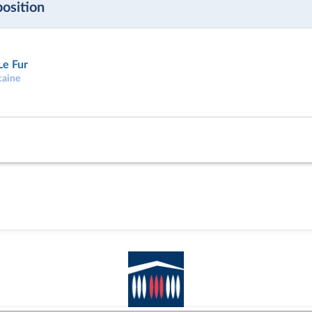
position
Le Fur
caine