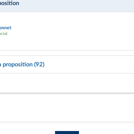
position
onnet
ocial
a proposition (92)