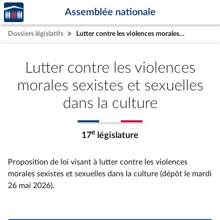
Accèder
Aller au contenu
Aller en bas de la page
Assemblée nationale
à la
page
Dossiers législatifs
Lutter contre les violences morales sexistes et sexuelles dans la culture
d'accueil
Lutter contre les violences
morales sexistes et sexuelles
dans la culture
e
17
législature
Proposition de loi visant à lutter contre les violences
morales sexistes et sexuelles dans la culture (dépôt le mardi
26 mai 2026).