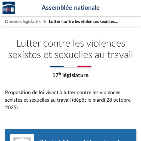
Accèder
Aller au contenu
Aller en bas de la page
Assemblée nationale
à la
page
Dossiers législatifs
Lutter contre les violences sexistes et sexuelles au travail
d'accueil
Lutter contre les violences
sexistes et sexuelles au travail
e
17
législature
Proposition de loi visant à lutter contre les violences
sexistes et sexuelles au travail (dépôt le mardi 28 octobre
2025).