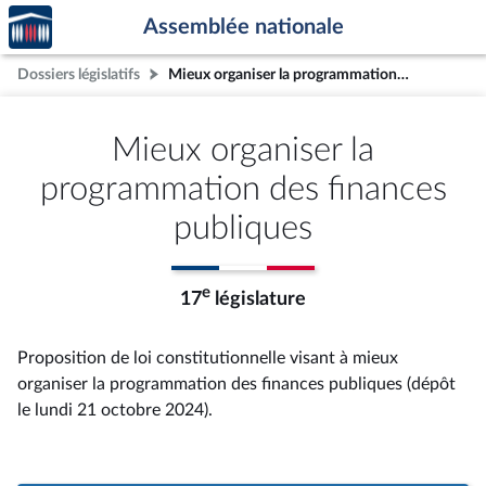
Accèder
Aller au contenu
Aller en bas de la page
Assemblée nationale
à la
page
Dossiers législatifs
Mieux organiser la programmation des finances publiques
d'accueil
Mieux organiser la
programmation des finances
publiques
e
17
législature
Proposition de loi constitutionnelle visant à mieux
organiser la programmation des finances publiques (dépôt
le lundi 21 octobre 2024).