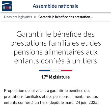
Accèder
Aller au contenu
Aller en bas de la page
Assemblée nationale
à la
page
Dossiers législatifs
Garantir le bénéfice des prestations familiales et des pensions alimentaires aux enfants confiés à un tiers
d'accueil
Garantir le bénéfice des
prestations familiales et des
pensions alimentaires aux
enfants confiés à un tiers
e
17
législature
Proposition de loi visant à garantir le bénéfice des
prestations familiales et des pensions alimentaires aux
enfants confiés à un tiers (dépôt le mardi 24 juin 2025).