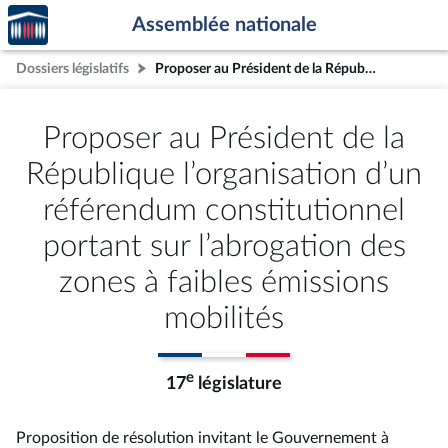
Accèder
Aller au contenu
Aller en bas de la page
Assemblée nationale
à la
page
Dossiers législatifs
Proposer au Président de la République l’organisation d’un référendum constitutionnel portant sur l’abrogation des zones à faibles émissions mobilités
d'accueil
Proposer au Président de la
République l’organisation d’un
référendum constitutionnel
portant sur l’abrogation des
zones à faibles émissions
mobilités
e
17
législature
Proposition de résolution invitant le Gouvernement à