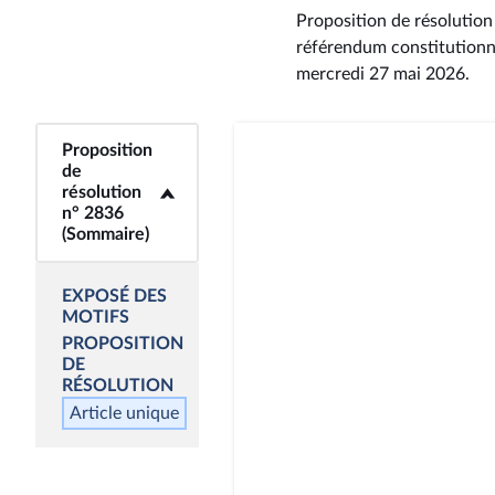
Proposition de résolution
référendum constitutionne
mercredi 27 mai 2026
.
Proposition
<b>Proposition de
de
résolution n° 2836
résolution
(Sommaire)</b>
n° 2836
(Sommaire)
EXPOSÉ DES
MOTIFS
PROPOSITION
DE
RÉSOLUTION
Article unique