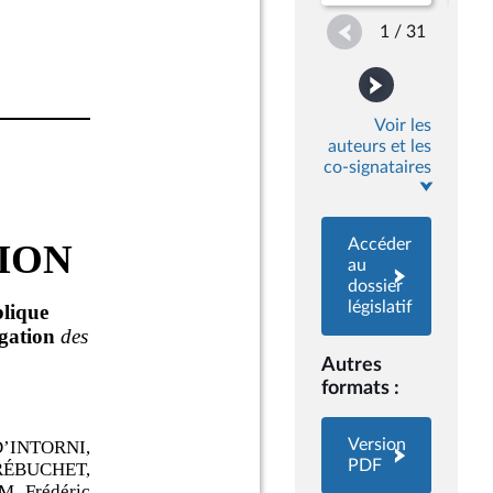
1 / 31
Voir les
auteurs et les
co-signataires
Accéder
au
dossier
législatif
Autres
formats :
Version
PDF