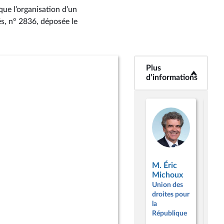
ue l’organisation d’un
és, n° 2836
, déposée le
Plus
<b>Plus
d’informations</b>
d’informations
M. 
M. Éric
Hen
Michoux
Car
Union des
Unio
droites pour
droi
la
la
République
Répu