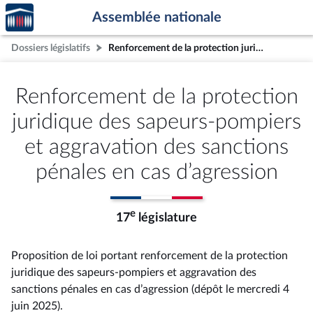
Accèder
Aller au contenu
Aller en bas de la page
Assemblée nationale
à la
page
Dossiers législatifs
Renforcement de la protection juridique des sapeurs-pompiers et aggravation des sanctions pénales en cas d’agression
d'accueil
Renforcement de la protection
juridique des sapeurs-pompiers
et aggravation des sanctions
pénales en cas d’agression
e
17
législature
Proposition de loi portant renforcement de la protection
juridique des sapeurs-pompiers et aggravation des
sanctions pénales en cas d’agression (dépôt le mercredi 4
juin 2025).