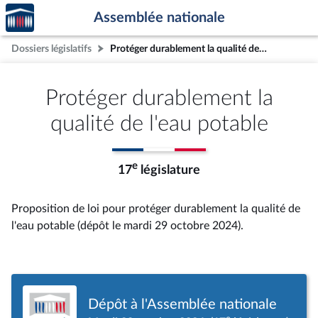
Accèder
Aller au contenu
Aller en bas de la page
Assemblée nationale
à la
page
Dossiers législatifs
Protéger durablement la qualité de l'eau potable
d'accueil
Protéger durablement la
qualité de l'eau potable
e
17
législature
Proposition de loi pour protéger durablement la qualité de
l'eau potable (dépôt le mardi 29 octobre 2024).
Dépôt à l'Assemblée nationale