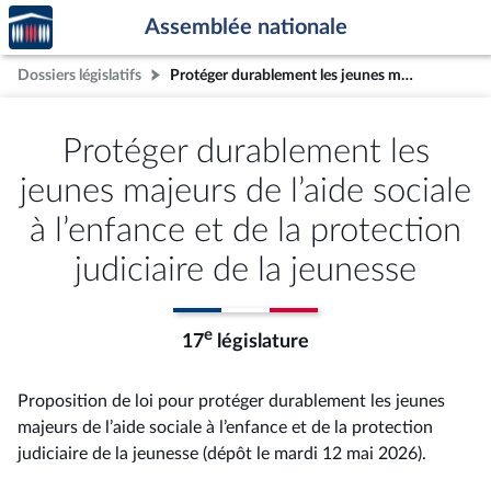
Accèder
Aller au contenu
Aller en bas de la page
Assemblée nationale
à la
page
Dossiers législatifs
Protéger durablement les jeunes majeurs de l’aide sociale à l’enfance et de la protection judiciaire de la jeunesse
d'accueil
Protéger durablement les
jeunes majeurs de l’aide sociale
à l’enfance et de la protection
judiciaire de la jeunesse
e
17
législature
Proposition de loi pour protéger durablement les jeunes
majeurs de l’aide sociale à l’enfance et de la protection
judiciaire de la jeunesse (dépôt le mardi 12 mai 2026).