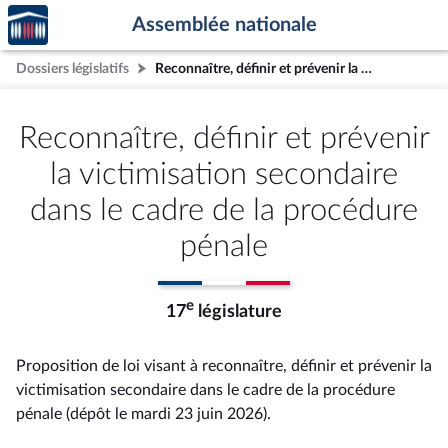
Accèder
Aller au contenu
Aller en bas de la page
Assemblée nationale
à la
page
Dossiers législatifs
Reconnaître, définir et prévenir la victimisation secondaire dans le cadre de la procédure pénale
d'accueil
Reconnaître, définir et prévenir
la victimisation secondaire
dans le cadre de la procédure
pénale
e
17
législature
Proposition de loi visant à reconnaître, définir et prévenir la
victimisation secondaire dans le cadre de la procédure
pénale (dépôt le mardi 23 juin 2026).