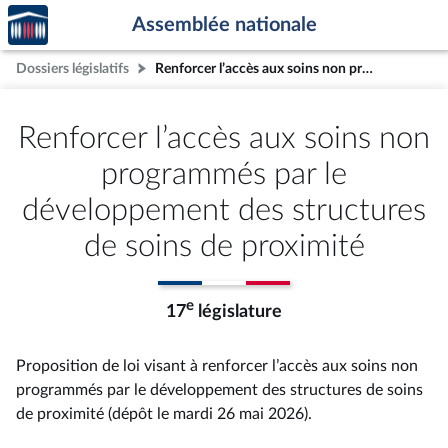
Accèder
Aller au contenu
Aller en bas de la page
Assemblée nationale
à la
page
Dossiers législatifs
Renforcer l’accès aux soins non programmés par le développement des structures de soins de proximité
d'accueil
Renforcer l’accès aux soins non
programmés par le
développement des structures
de soins de proximité
e
17
législature
Proposition de loi visant à renforcer l’accès aux soins non
programmés par le développement des structures de soins
de proximité (dépôt le mardi 26 mai 2026).