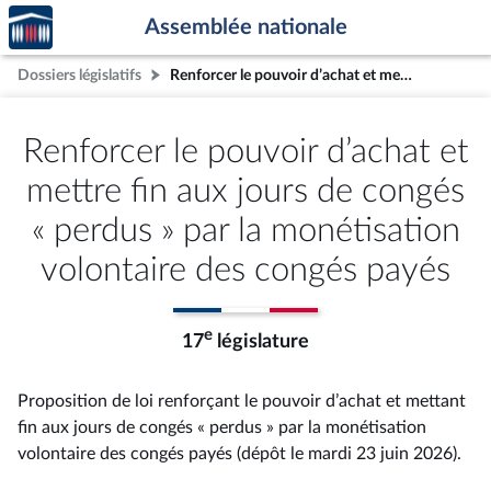
Accèder
Aller au contenu
Aller en bas de la page
Assemblée nationale
à la
page
Dossiers législatifs
Renforcer le pouvoir d’achat et mettre fin aux jours de congés « perdus » par la monétisation volontaire des congés payés
d'accueil
Renforcer le pouvoir d’achat et
mettre fin aux jours de congés
« perdus » par la monétisation
volontaire des congés payés
e
17
législature
Proposition de loi renforçant le pouvoir d’achat et mettant
fin aux jours de congés « perdus » par la monétisation
volontaire des congés payés (dépôt le mardi 23 juin 2026).