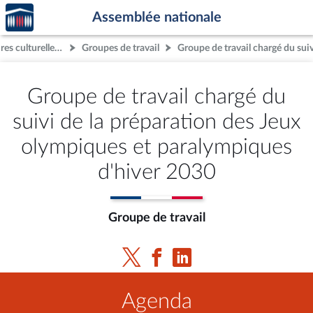
Accèder
Aller au contenu
Aller en bas de la page
Assemblée nationale
à la
page
Commission des affaires culturelles et de l'éducation
Groupes de travail
d'accueil
Groupe de travail chargé du
suivi de la préparation des Jeux
olympiques et paralympiques
d'hiver 2030
Groupe de travail
Agenda