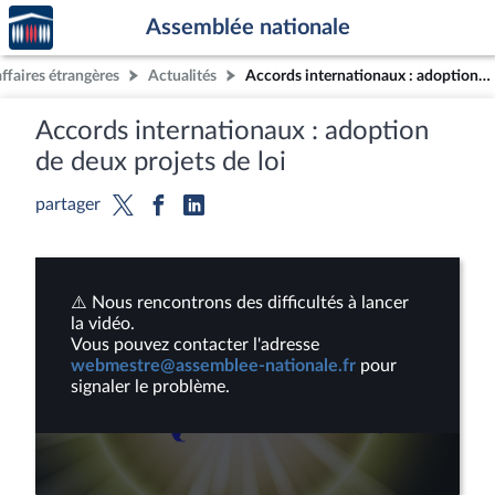
Accèder
Aller au contenu
Aller en bas de la page
Assemblée nationale
à la
page
faires étrangères
Actualités
Accords internationaux : adoption de deux projets de loi
d'accueil
Accords internationaux : adoption
de deux projets de loi
partager
⚠️ Nous rencontrons des difficultés à lancer
la vidéo.
Vous pouvez contacter l'adresse
webmestre@assemblee-nationale.fr
pour
signaler le problème.
Lire
la