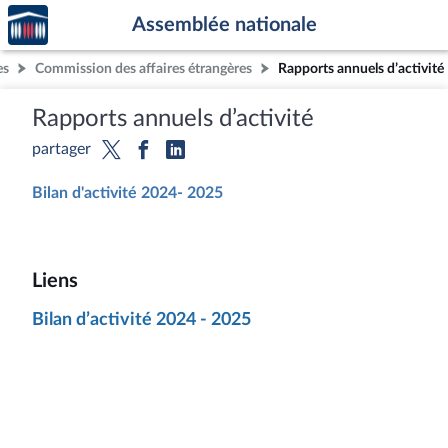
Accèder
Aller au contenu
Aller en bas de la page
Assemblée nationale
à la
page
es
Commission des affaires étrangères
Rapports annuels d’activité
d'accueil
Rapports annuels d’activité
partager
Bilan d'activité 2024- 2025
Liens
Bilan d’activité 2024 - 2025