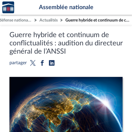
Accèder
Aller au contenu
Aller en bas de la page
Assemblée nationale
à la
page
Commission de la défense nationale et des forces armées
Actualités
Guerre hybride et continuum de conflictualités : audition du directeur général de l’ANSSI
d'accueil
Guerre hybride et continuum de
conflictualités : audition du directeur
général de l’ANSSI
partager