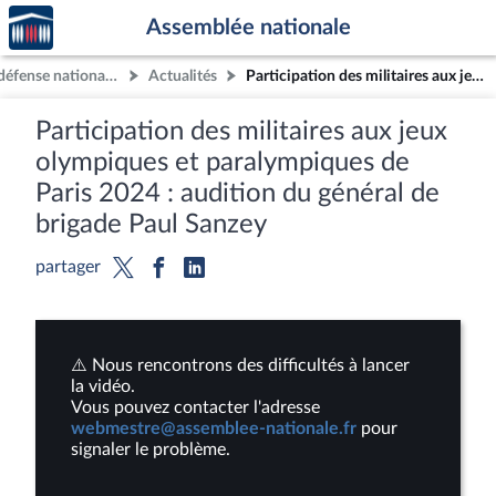
Accèder
Aller au contenu
Aller en bas de la page
Assemblée nationale
à la
page
Commission de la défense nationale et des forces armées
Actualités
Participation des militaires aux jeux olympiques et paralympiques de Paris 2024 : audition du général de brigade Paul Sanzey
d'accueil
Participation des militaires aux jeux
olympiques et paralympiques de
Paris 2024 : audition du général de
brigade Paul Sanzey
partager
⚠️ Nous rencontrons des difficultés à lancer
la vidéo.
Vous pouvez contacter l'adresse
webmestre@assemblee-nationale.fr
pour
signaler le problème.
Lire