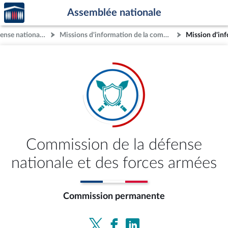
Accèder
Aller au contenu
Aller en bas de la page
Assemblée nationale
à la
page
Commission de la défense nationale et des forces armées
Missions d'information de la commission
d'accueil
Commission de la défense
nationale et des forces armées
Commission permanente