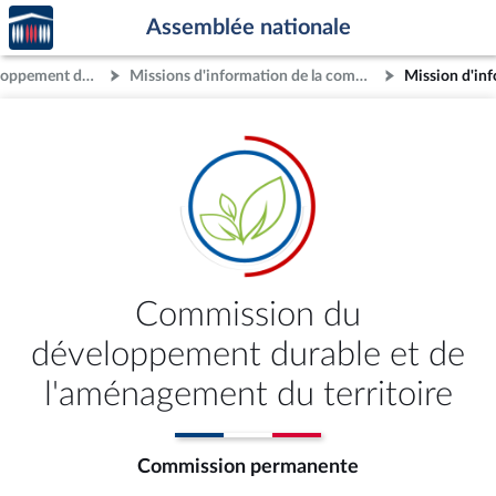
Accèder
Aller au contenu
Aller en bas de la page
Assemblée nationale
à la
page
Commission du développement durable et de l'aménagement du territoire
Missions d'information de la commission
d'accueil
Commission du
développement durable et de
l'aménagement du territoire
Commission permanente