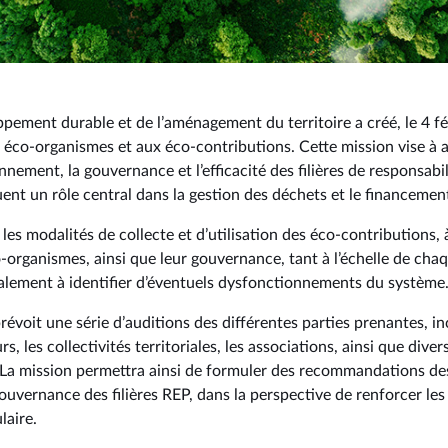
ement durable et de l’aménagement du territoire a créé, le 4 fé
x éco-organismes et aux éco-contributions. Cette mission vise à 
nnement, la gouvernance et l’efficacité des filières de responsabil
ent un rôle central dans la gestion des déchets et le financement
r les modalités de collecte et d’utilisation des éco-contributions,
organismes, ainsi que leur gouvernance, tant à l’échelle de chaq
 également à identifier d’éventuels dysfonctionnements du système
évoit une série d’auditions des différentes parties prenantes, in
s, les collectivités territoriales, les associations, ainsi que di
 La mission permettra ainsi de formuler des recommandations des
 la gouvernance des filières REP, dans la perspective de renforcer le
laire.