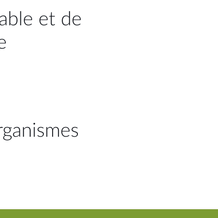
ble et de
e
organismes