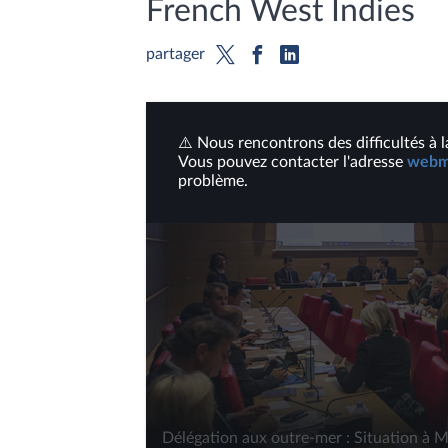
French West Indies
partager
⚠️ Nous rencontrons des difficultés à l
Vous pouvez contacter l'adresse
webme
problème.
Délégation aux outre-mer : Situation à 