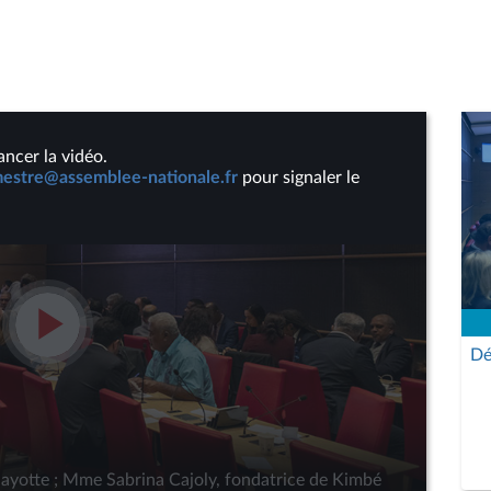
ancer la vidéo.
stre@assemblee-nationale.fr
pour signaler le
Lire
Dé
la
vidéo
Mayotte ; Mme Sabrina Cajoly, fondatrice de Kimbé