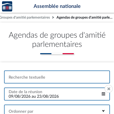
Accèder
Aller au contenu
Aller en bas de la page
Assemblée nationale
à la
page
Groupes d'amitié parlementaires
Agendas de groupes d'amitié parlementaires
d'accueil
Agendas de groupes d'amitié
parlementaires
Recherche textuelle
Date de la réunion
Intervalle
Ordonner par