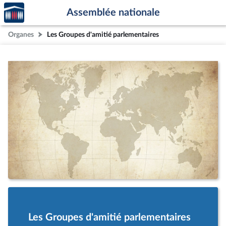
Accèder
Aller au contenu
Aller en bas de la page
Assemblée nationale
à la
page
Organes
Les Groupes d'amitié parlementaires
d'accueil
Les Groupes d'amitié parlementaires