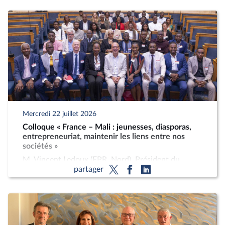
Mercredi 22 juillet 2026
Colloque « France – Mali : jeunesses, diasporas,
entrepreneuriat, maintenir les liens entre nos
sociétés »
M. Vincent Ledoux (EPR, Nord), Président du
partager
groupe d’amitié France-Mali, a organisé un
colloque sur le rôle des sociétés civiles pour
maintenir les liens entre la France et le Mali.