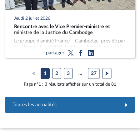
Jeudi 2 juillet 2026
Rencontre avec le Vice Premier-ministre et
ministre de la Justice du Cambodge
Le groupe d’amitié France – Cambodge, présidé par
M. Thomas Lam (HOR, Hauts-de-Seine), a reçu M.
partager
Rith Koeut, Vice-Premier Ministre et Ministre de la
Justice du Cambodge, accompagné de M. Davann
Tanheang, Secrétaire d’État à la Justice, M. Tonich
Sang, Sous-Secrétaire d’État à la Justice, et M.
1
2
3
...
27
Samphy Phov, Directeur général de
l’administration des tribunaux.
Page n°1 : 3 résultats affichés sur un total de 81
Toutes les actualités