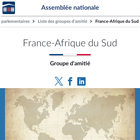
Accèder
Aller au contenu
Aller en bas de la page
Assemblée nationale
à la
page
 parlementaires
Liste des groupes d'amitié
France-Afrique du Sud
d'accueil
France-Afrique du Sud
Groupe d'amitié