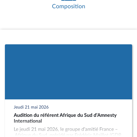
créer un groupe d’amitié avec un État
Composition
internationalement reconnu, le Bureau
peut agréer un groupe d’études à
vocation internationale.
Les réunions de travail constituent le
cœur de l’activité des groupes d’amitié. Il
s’agit essentiellement d’auditions ou de
rencontres avec des personnalités
étrangères ou françaises, liées au pays
partenaire, telles que des parlementaires,
des membres de l’exécutif du pays
partenaire, des diplomates, des
chercheurs, des directeurs d’associations
ou d’entreprises.
Les groupes d’amitié organisent
également des missions auprès du
Jeudi 21 mai 2026
parlement homologue et des réceptions
Audition du référent Afrique du Sud d’Amnesty
de délégations parlementaires
International
étrangères. Ces missions et réceptions
Le jeudi 21 mai 2026, le groupe d’amitié France –
doivent avoir été préalablement
Afrique du Sud, présidé par Frédéric Maillot (GDR,