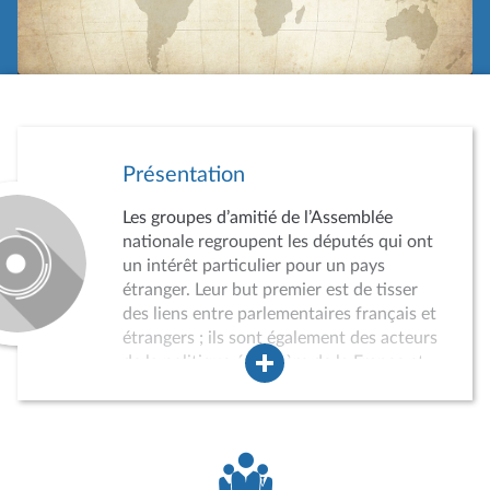
Présentation
Les groupes d’amitié de l’Assemblée
nationale regroupent les députés qui ont
un intérêt particulier pour un pays
étranger. Leur but premier est de tisser
des liens entre parlementaires français et
étrangers ; ils sont également des acteurs
de la politique étrangère de la France et
des instruments du rayonnement
international de l’Assemblée nationale.
Leur agrément par le Bureau de
l’Assemblée est obligatoire et soumis à
conditions. Lorsqu’il n’est pas possible de