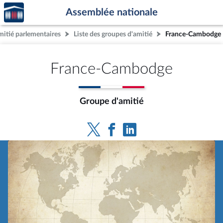
Accèder
Aller au contenu
Aller en bas de la page
Assemblée nationale
à la
page
mitié parlementaires
Liste des groupes d'amitié
France-Cambodge
d'accueil
France-Cambodge
Groupe d'amitié