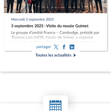
Cambodge.
Mercredi 3 septembre 2025
3 septembre 2025 : Visite du musée Guimet
Le groupe d’amitié France – Cambodge, présidé par
Thomas Lam (HOR, Hauts-de-Seine), a organisé
une visite de l’exposition consacrée aux bronzes
partager
royaux d’Angkor au musée Guimet, en présence de
SAR le Prince Preyaro Norodom, de Son Exc. M.
Toutes les actualités
David Luy, ambassadeur du Cambodge en France,
du sénateur Vincent Eblé, président du groupe
d’amitié France-Cambodge-Laos au Sénat, et de M.
Pierre Baptiste, directeur des collections du musée
Guimet.