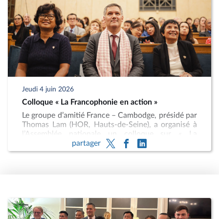
que des représentants de la communauté franco-
cambodgienne, d’acteurs associatifs et de
personnalités engagées. Cette rencontre a
également été marquée par la remise de médailles
à plusieurs personnalités investies dans le
développement de l’amitié entre la France et le
Cambodge.
Jeudi 4 juin 2026
Colloque « La Francophonie en action »
Le groupe d’amitié France – Cambodge, présidé par
Thomas Lam (HOR, Hauts-de-Seine), a organisé à
l’Assemblée nationale un colloque sur « La
partager
Francophonie en action », en présence de SAR la
Princesse Sylvia Sisowath.
Cette rencontre a mis en lumière les initiatives
franco-cambodgiennes en matière d’éducation, de
culture, de santé, d’inclusion et de coopération.
Elle a notamment permis de présenter
l’engagement du centre éducatif de Kep, de
l’Association des médecins cambodgiens, ainsi que
le projet Lotus porté par la professeure Véronique