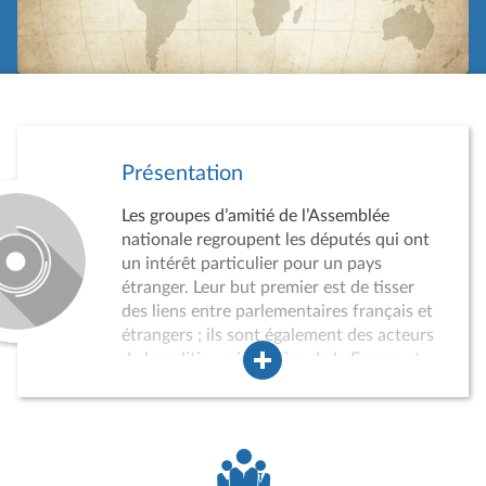
Présentation
Les groupes d’amitié de l’Assemblée
nationale regroupent les députés qui ont
un intérêt particulier pour un pays
étranger. Leur but premier est de tisser
des liens entre parlementaires français et
étrangers ; ils sont également des acteurs
de la politique étrangère de la France et
des instruments du rayonnement
international de l’Assemblée nationale.
Leur agrément par le Bureau de
l’Assemblée est obligatoire et soumis à
conditions. Lorsqu’il n’est pas possible de