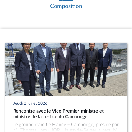
créer un groupe d’amitié avec un État
Composition
internationalement reconnu, le Bureau
peut agréer un groupe d’études à
vocation internationale.
Les réunions de travail constituent le
cœur de l’activité des groupes d’amitié. Il
s’agit essentiellement d’auditions ou de
rencontres avec des personnalités
étrangères ou françaises, liées au pays
partenaire, telles que des parlementaires,
des membres de l’exécutif du pays
partenaire, des diplomates, des
chercheurs, des directeurs d’associations
ou d’entreprises.
Les groupes d’amitié organisent
également des missions auprès du
Jeudi 2 juillet 2026
parlement homologue et des réceptions
Rencontre avec le Vice Premier-ministre et
de délégations parlementaires
ministre de la Justice du Cambodge
étrangères. Ces missions et réceptions
Le groupe d’amitié France – Cambodge, présidé par
doivent avoir été préalablement
M. Thomas Lam (HOR, Hauts-de-Seine), a reçu M.