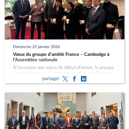
Phé, présidente de la collégiale des urologues de
l’AP-HP.
Dimanche 25 janvier 2026
Vœux du groupe d’amitié France – Cambodge à
l’Assemblée nationale
À l’occasion des vœux de début d’année, le groupe
d’amitié France – Cambodge, présidé par Thomas
partager
Lam (HOR, Hauts-de-Seine), a réuni à l’Assemblée
nationale ses membres, en présence de Son Exc.
M. David Luy, ambassadeur du Cambodge en
France, de SAR le Prince Preyaro Norodom, ainsi
que des représentants de la communauté franco-
cambodgienne, d’acteurs associatifs et de
personnalités engagées. Cette rencontre a
également été marquée par la remise de médailles
à plusieurs personnalités investies dans le
développement de l’amitié entre la France et le