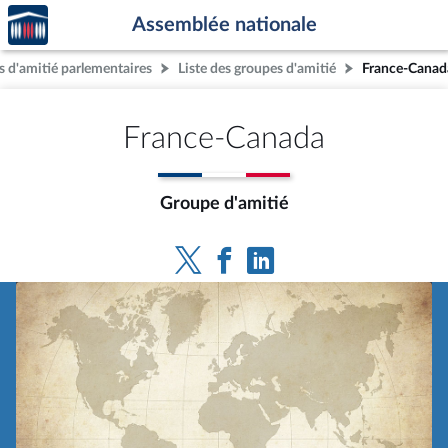
Accèder
Aller au contenu
Aller en bas de la page
Assemblée nationale
à la
page
 d'amitié parlementaires
Liste des groupes d'amitié
France-Canad
d'accueil
France-Canada
Groupe d'amitié