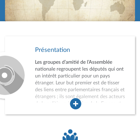
Présentation
Les groupes d’amitié de l’Assemblée
nationale regroupent les députés qui ont
un intérêt particulier pour un pays
étranger. Leur but premier est de tisser
des liens entre parlementaires français et
étrangers ; ils sont également des acteurs
de la politique étrangère de la France et
des instruments du rayonnement
international de l’Assemblée nationale.
Leur agrément par le Bureau de
l’Assemblée est obligatoire et soumis à
conditions. Lorsqu’il n’est pas possible de