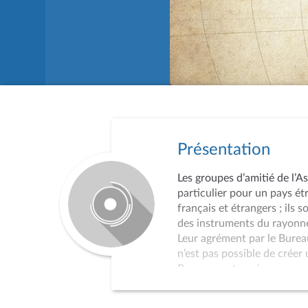
Présentation
Les groupes d’amitié de l’A
particulier pour un pays ét
français et étrangers ; ils 
des instruments du rayonne
Leur agrément par le Bureau
n’est pas possible de créer
Bureau peut agréer un grou
Les réunions de travail cons
essentiellement d’auditions