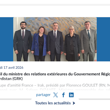
elles que des parlementaires, des membres de l’exécutif du pays
 des chercheurs, des directeurs d’associations ou d’entreprises.
isent également des missions auprès du parlement homologue et
ons parlementaires étrangères. Ces missions et réceptions doiven
orisées par le Bureau de l’Assemblée nationale, qui fixe leur
es d’amitié est régi par la Charte des groupes d’amitié et grou
tionale, adoptée par le Bureau de l’Assemblée nationale le 10
i 17 avril 2026
l du ministre des relations extérieures du Gouvernement Régi
rdistan (GRK)
upe d’amitié France – Irak, présidé par Florence GOULET (RN, 
angé avec M. Safeen DIZAYEE, Ministre responsable des rel
partager
ieures du du Gouvernement Régional du Kurdistan (GRK), 
ARI, actuel représentant du GRK en France et M. Polad 
Toutes les actualités
eur du pôle Europe au sein du département des relations exté
K.