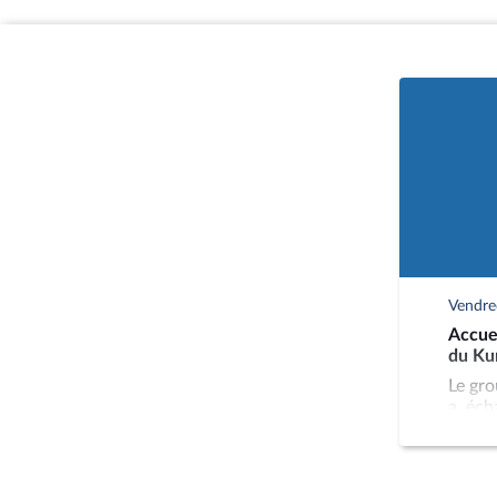
liées au pays partenaire, t
partenaire, des diplomates,
Les groupes d’amitié organ
des réceptions de délégati
avoir été préalablement aut
programme annuel.
Le fonctionnement des group
d’études à vocation interna
décembre 2025.
Vendred
Accuei
du Ku
Le gro
a éch
extér
DOLAM
Direct
du GR