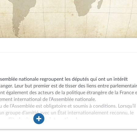
ssemblée nationale regroupent les députés qui ont un intérêt
ranger. Leur but premier est de tisser des liens entre parlementai
sont également des acteurs de la politique étrangère de la France 
ment international de l’Assemblée nationale.
 de l’Assemblée est obligatoire et soumis à conditions. Lorsqu’il
 un groupe d’amitié avec un État internationalement reconnu, le
pe d’études à vocation internationale.
tituent le cœur de l’activité des groupes d’amitié. Il s’agit
 ou de rencontres avec des personnalités étrangères ou français