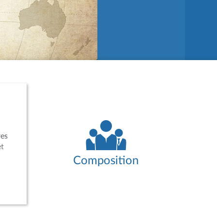
res
et
Composition
es,