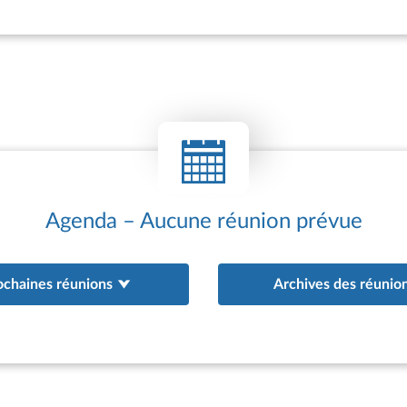
cussion a porté sur la situation politique, économique et sécurita
ion. Les députés ont échangé sur les relations entre le gouverne
al du Kurdistan irakien et l’État central. La question de la réparti
ompétences et des financements, notamment concernant la gest
ssources pétrolières et l’aide aux réfugiés, a été abordée. Enfin, l
re a souligné le rôle historique de la France pour la prise en com
térêts kurdes dans la région et la nécessité de renforcer le dialo
jeux régionaux actuels.
Agenda – Aucune réunion prévue
ochaines réunions
Archives des réunio