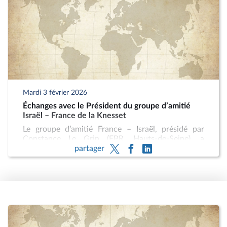
perspectives d’un accord de paix a été discutée.
Les députés ont aussi échangé avec l’ambassadeur
sur les objectifs militaires israéliens, notamment la
neutralisation des capacités nucléaires et
balistiques iraniennes. Enfin, les intervenants ont
évoqué la montée de l’antisémitisme en France et
l’évolution de la relation bilatérale franco-
israélienne.
Mardi 3 février 2026
Échanges avec le Président du groupe d’amitié
Israël – France de la Knesset
Le groupe d’amitié France – Israël, présidé par
Constance Le Grip (EPR, Hauts-de-Seine), a
partager
échangé avec le Président du groupe d’amitié
Israël – France de la Knesset.
La hausse des actes antisémites en France et
l’inscription de plusieurs groupes sur la liste
d’organisations terroristes ont été au cœur des
échanges. Les intervenants ont évoqué les
dynamiques régionales, notamment en Iran, en
soulignant la fragilisation du régime et les
perspectives de changement du système politique.