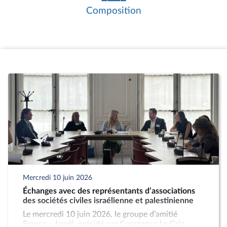
créer un groupe d’amitié avec un État
Composition
internationalement reconnu, le Bureau
peut agréer un groupe d’études à
vocation internationale.
Les réunions de travail constituent le
cœur de l’activité des groupes d’amitié. Il
s’agit essentiellement d’auditions ou de
rencontres avec des personnalités
étrangères ou françaises, liées au pays
partenaire, telles que des parlementaires,
des membres de l’exécutif du pays
partenaire, des diplomates, des
chercheurs, des directeurs d’associations
ou d’entreprises.
Les groupes d’amitié organisent
également des missions auprès du
Mercredi 10 juin 2026
parlement homologue et des réceptions
Échanges avec des représentants d’associations
de délégations parlementaires
des sociétés civiles israélienne et palestinienne
étrangères. Ces missions et réceptions
Le mercredi 10 juin 2026, le groupe d’amitié
doivent avoir été préalablement
France – Israël, présidé par Constance Le Grip