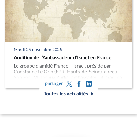
L’extension des accords d’Abraham à d’autres pays
de la région avec un rôle attendu de la part de la
France par Israël, et la question kurde ont aussi été
abordées.
Mardi 25 novembre 2025
Audition de l’Ambassadeur d’Israël en France
Le groupe d’amitié France – Israël, présidé par
Constance Le Grip (EPR, Hauts-de-Seine), a reçu
Son Exc. M. Joshua Zarka, ambassadeur d’Israël en
partager
France.
Toutes les actualités