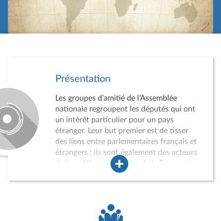
Présentation
Les groupes d’amitié de l’Assemblée
nationale regroupent les députés qui ont
un intérêt particulier pour un pays
étranger. Leur but premier est de tisser
des liens entre parlementaires français et
étrangers ; ils sont également des acteurs
de la politique étrangère de la France et
des instruments du rayonnement
international de l’Assemblée nationale.
Leur agrément par le Bureau de
l’Assemblée est obligatoire et soumis à
conditions. Lorsqu’il n’est pas possible de