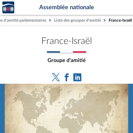
Accèder
Aller au contenu
Aller en bas de la page
Assemblée nationale
à la
page
s d'amitié parlementaires
Liste des groupes d'amitié
France-Israël
d'accueil
France-Israël
Groupe d'amitié