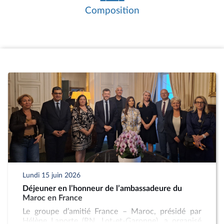
créer un groupe d’amitié avec un État
Composition
internationalement reconnu, le Bureau
peut agréer un groupe d’études à
vocation internationale.
Les réunions de travail constituent le
cœur de l’activité des groupes d’amitié. Il
s’agit essentiellement d’auditions ou de
rencontres avec des personnalités
étrangères ou françaises, liées au pays
partenaire, telles que des parlementaires,
des membres de l’exécutif du pays
partenaire, des diplomates, des
chercheurs, des directeurs d’associations
ou d’entreprises.
Les groupes d’amitié organisent
également des missions auprès du
Lundi 15 juin 2026
parlement homologue et des réceptions
Déjeuner en l’honneur de l’ambassadeure du
de délégations parlementaires
Maroc en France
étrangères. Ces missions et réceptions
Le groupe d’amitié France – Maroc, présidé par
doivent avoir été préalablement
Hélène Laporte (RN, Lot-et-Garonne), a organisé