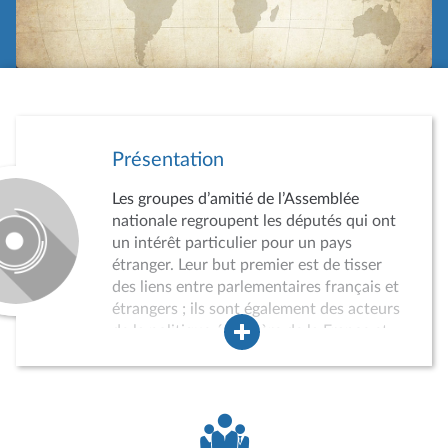
Présentation
Les groupes d’amitié de l’Assemblée
nationale regroupent les députés qui ont
un intérêt particulier pour un pays
étranger. Leur but premier est de tisser
des liens entre parlementaires français et
étrangers ; ils sont également des acteurs
de la politique étrangère de la France et
des instruments du rayonnement
international de l’Assemblée nationale.
Leur agrément par le Bureau de
l’Assemblée est obligatoire et soumis à
conditions. Lorsqu’il n’est pas possible de