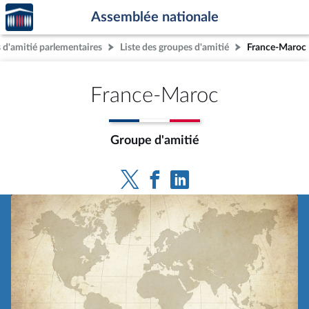
Accèder
Aller au contenu
Aller en bas de la page
Assemblée nationale
à la
page
 d'amitié parlementaires
Liste des groupes d'amitié
France-Maroc
d'accueil
France-Maroc
Groupe d'amitié