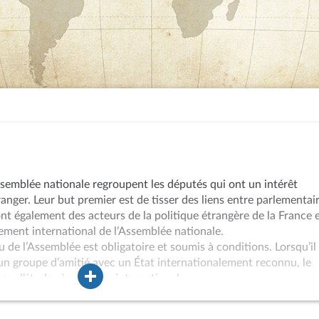
ssemblée nationale regroupent les députés qui ont un intérêt
ranger. Leur but premier est de tisser des liens entre parlementai
sont également des acteurs de la politique étrangère de la France 
ment international de l’Assemblée nationale.
 de l’Assemblée est obligatoire et soumis à conditions. Lorsqu’il
 un groupe d’amitié avec un État internationalement reconnu, le
pe d’études à vocation internationale.
tituent le cœur de l’activité des groupes d’amitié. Il s’agit
 ou de rencontres avec des personnalités étrangères ou français