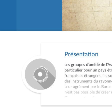
Présentation
Les groupes d’amitié de l’A
particulier pour un pays ét
français et étrangers ; ils 
des instruments du rayonne
Leur agrément par le Bureau
n’est pas possible de créer
Bureau peut agréer un grou
Les réunions de travail cons
essentiellement d’auditions