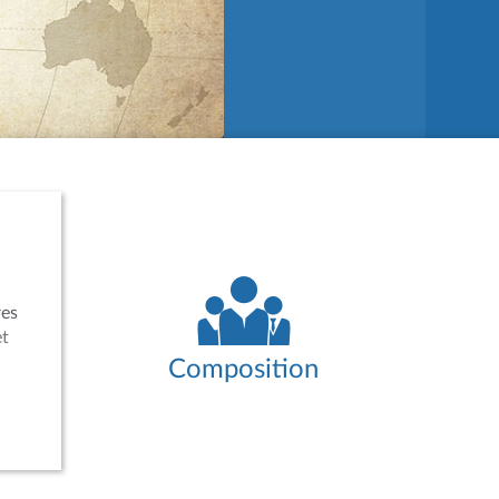
res
et
Composition
es,