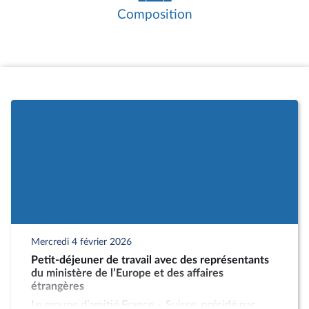
créer un groupe d’amitié avec un État
Composition
internationalement reconnu, le Bureau
peut agréer un groupe d’études à
vocation internationale.
Les réunions de travail constituent le
cœur de l’activité des groupes d’amitié. Il
s’agit essentiellement d’auditions ou de
rencontres avec des personnalités
étrangères ou françaises, liées au pays
partenaire, telles que des parlementaires,
des membres de l’exécutif du pays
partenaire, des diplomates, des
chercheurs, des directeurs d’associations
ou d’entreprises.
Les groupes d’amitié organisent
également des missions auprès du
Mercredi 4 février 2026
parlement homologue et des réceptions
Petit-déjeuner de travail avec des représentants
de délégations parlementaires
du ministère de l’Europe et des affaires
étrangères. Ces missions et réceptions
étrangères
doivent avoir été préalablement
Le groupe d’amitié France – Suisse, présidé par