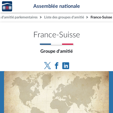
Accèder
Aller au contenu
Aller en bas de la page
Assemblée nationale
à la
page
 d'amitié parlementaires
Liste des groupes d'amitié
France-Suisse
d'accueil
France-Suisse
Groupe d'amitié