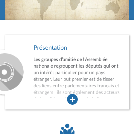
Présentation
Les groupes d’amitié de l’Assemblée
nationale regroupent les députés qui ont
un intérêt particulier pour un pays
étranger. Leur but premier est de tisser
des liens entre parlementaires français et
étrangers ; ils sont également des acteurs
de la politique étrangère de la France et
des instruments du rayonnement
international de l’Assemblée nationale.
Leur agrément par le Bureau de
l’Assemblée est obligatoire et soumis à
conditions. Lorsqu’il n’est pas possible de